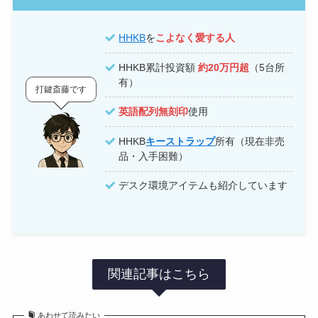
HHKB
を
こよなく愛する人
HHKB累計投資額
約20万円超
（5台所
有）
打鍵斎藤です
英語配列無刻印
使用
HHKB
キーストラップ
所有（現在非売
品・入手困難）
デスク環境アイテムも紹介しています
関連記事はこちら
あわせて読みたい