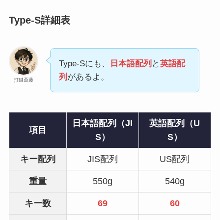
Type-S詳細表
Type-Sにも、
日本語配列
と
英語配
列
があるよ。
打鍵斎藤
日本語配列（JI
英語配列（U
項目
S）
S）
キー配列
JIS配列
US配列
重量
550g
540g
キー数
69
60