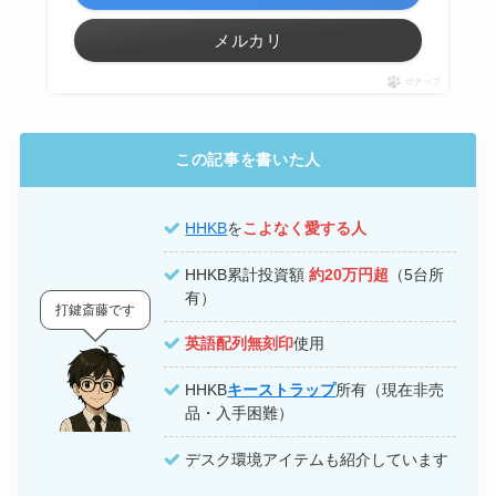
メルカリ
ポチップ
この記事を書いた人
HHKB
を
こよなく愛する人
HHKB累計投資額
約20万円超
（5台所
有）
打鍵斎藤です
英語配列無刻印
使用
HHKB
キーストラップ
所有（現在非売
品・入手困難）
デスク環境アイテムも紹介しています